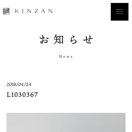
お
知
ら
せ
N
e
w
s
2018/04/24
L1030367