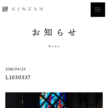
お
知
ら
せ
N
e
w
s
2018/04/24
L1030337