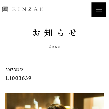
お
知
ら
せ
N
e
w
s
2017/03/21
L1003639