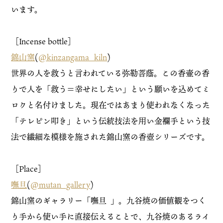
います。
［Incense bottle］
錦山窯
(
@kinzangama_kiln
)
世界の人を救うと言われている弥勒菩蔭。この香壷の香
りで人を「救う＝幸せにしたい」という願いを込めてミ
ロクと名付けました。現在ではあまり使われなくなった
「テレピン叩き」という伝統技法を用い金襴手という技
法で繊細な模様を施された錦山窯の香壺シリーズです。
［Place］
嘸旦
(
@mutan_gallery
)
錦山窯のギャラリー「嘸旦
」。九谷焼の価値観をつく
り手から使い手に直接伝えることで、九谷焼のあるライ