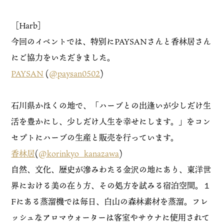
［Harb］
今回のイベントでは、特別にPAYSANさんと香林居さん
にご協力をいただきました。
PAYSAN
(
@paysan0502
)
石川県かほくの地で、「ハーブとの出逢いが少しだけ生
活を豊かにし、少しだけ人生を幸せにします。」をコン
セプトにハーブの生産と販売を行っています。
香林居
(
@korinkyo_kanazawa
)
自然、文化、歴史が滲みわたる金沢の地にあり、東洋世
界における美の在り方、その処方を試みる宿泊空間。１
Fにある蒸溜機では毎日、白山の森林素材を蒸溜。フレ
ッシュなアロマウォーターは客室やサウナに使用されて