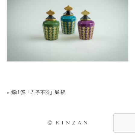
«
錦山窯「君子不器」展 続