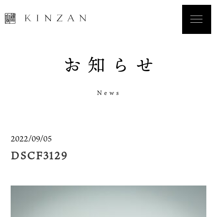
お
知
ら
せ
N
e
w
s
2022/09/05
DSCF3129