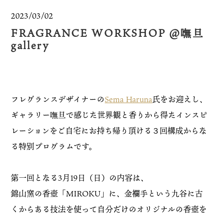
2023/03/02
FRAGRANCE WORKSHOP @嘸旦
gallery
フレグランスデザイナーの
Sema Haruna
氏をお迎えし、
ギャラリー嘸旦で感じた世界観と香りから得たインスピ
レーションをご自宅にお持ち帰り頂ける３回構成からな
る特別プログラムです。
第一回となる3月19日（日）の内容は、
錦山窯の香壺「MIROKU」に、金襴手という九谷に古
くからある技法を使って自分だけのオリジナルの香壺を