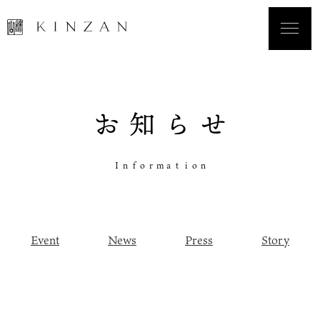
お
知
ら
せ
I
n
f
o
r
m
a
t
i
o
n
Event
News
Press
Story