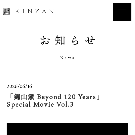
お
知
ら
せ
N
e
w
s
2026/06/16
「錦山窯 Beyond 120 Years」
Special Movie Vol.3