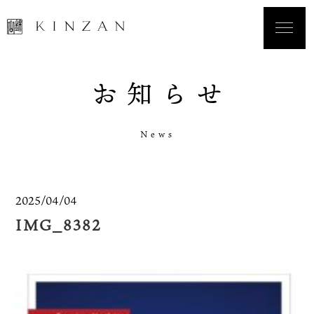
お
知
ら
せ
N
e
w
s
2025/04/04
IMG_8382