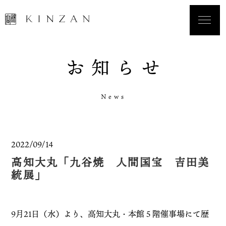
お
知
ら
せ
N
e
w
s
2022/09/14
高知大丸「九谷焼 人間国宝 吉田美
統展」
9月21日（水）より、高知大丸・本館５階催事場にて歴