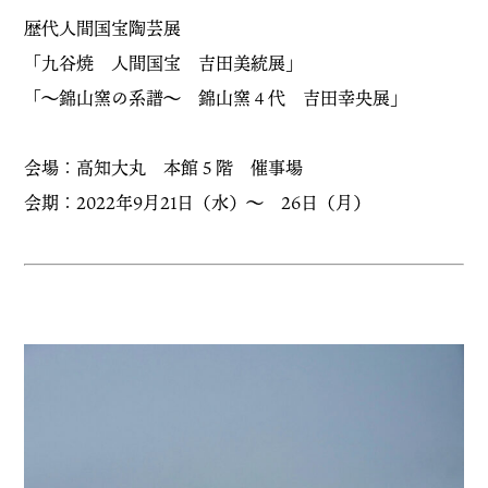
歴代人間国宝陶芸展
「九谷焼 人間国宝 吉田美統展」
「〜錦山窯の系譜〜 錦山窯４代 吉田幸央展」
会場：高知大丸 本館５階 催事場
会期：2022年9月21日（水）〜 26日（月）