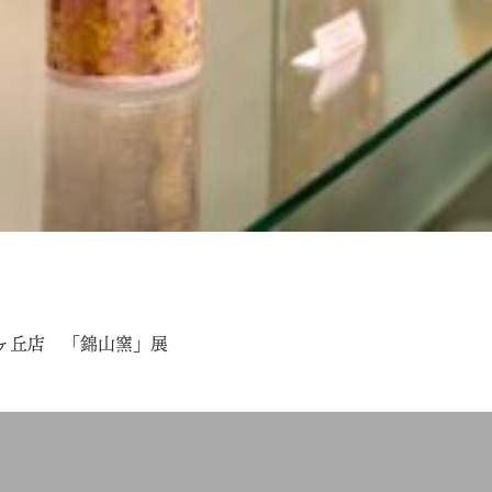
 星ヶ丘店 「錦山窯」展