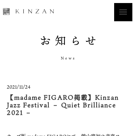
お
知
ら
せ
N
e
w
s
2021/11/24
【madame FIGARO掲載】Kinzan
Jazz Festival － Quiet Brilliance
2021 －