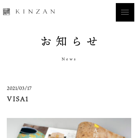
お
知
ら
せ
N
e
w
s
2021/03/17
VISA1