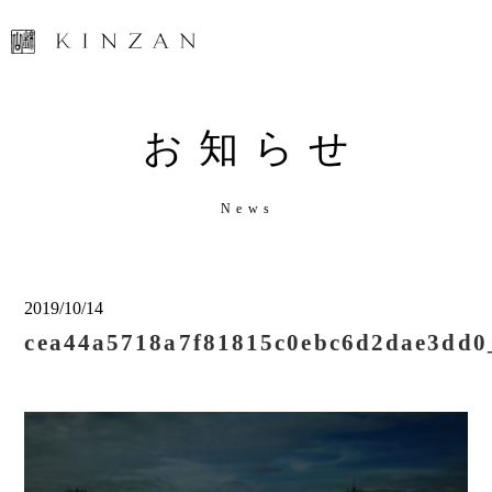
お
知
ら
せ
N
e
w
s
2019/10/14
cea44a5718a7f81815c0ebc6d2dae3dd0