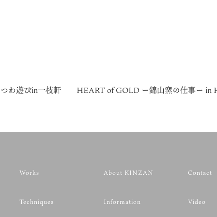
うつわ遊びin一枝軒
HEART of GOLD ー錦山窯の仕事ー in H
Works
About KINZAN
Contact
Techniques
Information
Video