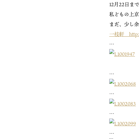
12月22日
私どもの上京
まだ、少し余
一枝軒 http://
…
…
…
…
…