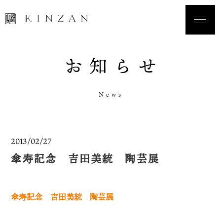
お
知
ら
せ
N
e
w
s
2013/02/27
傘寿記念 吉田美統 陶芸展
傘寿記念 吉田美統 陶芸展